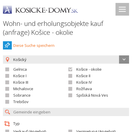
Wohn- und erholungsobjekte kauf
(anfrage) Košice - okolie
Diese Suche speichern
Košický
Gelnica
Košice - okolie
Košice I
Košice II
Košice III
Košice IV
Michalovce
Rožňava
Sobrance
Spišská Nová Ves
Trebišov
Typ
Verkauf (Angebot)
Vermietung (Angebot)