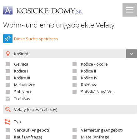
Wohn- und erholungsobjekte Veľaty
Diese Suche speichern
Košický
Gelnica
Košice - okolie
Košice I
Košice II
Košice III
Košice IV
Michalovce
Rožňava
Sobrance
Spišská Nová Ves
Trebišov
Typ
Verkauf (Angebot)
Vermietung (Angebot)
Kauf (Anfrage)
Miete (Anfrage)