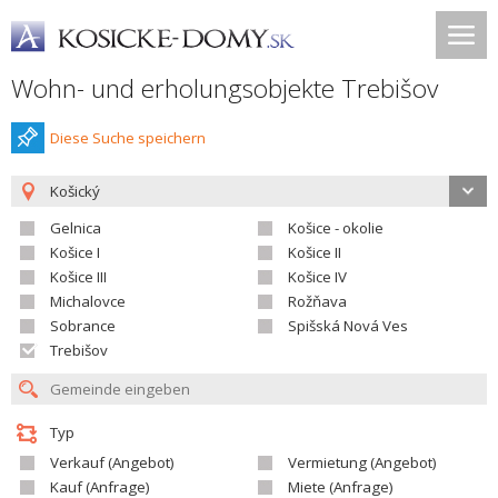
Wohn- und erholungsobjekte Trebišov
Diese Suche speichern
Košický
Gelnica
Košice - okolie
Košice I
Košice II
Košice III
Košice IV
Michalovce
Rožňava
Sobrance
Spišská Nová Ves
Trebišov
Typ
Verkauf (Angebot)
Vermietung (Angebot)
Kauf (Anfrage)
Miete (Anfrage)