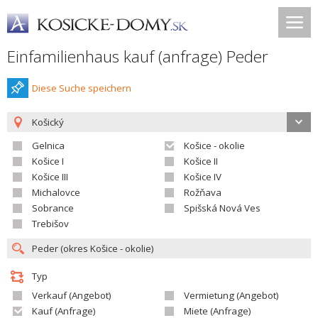
Einfamilienhaus kauf (anfrage) Peder
Diese Suche speichern
Košický
Gelnica
Košice - okolie
Košice I
Košice II
Košice III
Košice IV
Michalovce
Rožňava
Sobrance
Spišská Nová Ves
Trebišov
Typ
Verkauf (Angebot)
Vermietung (Angebot)
Kauf (Anfrage)
Miete (Anfrage)