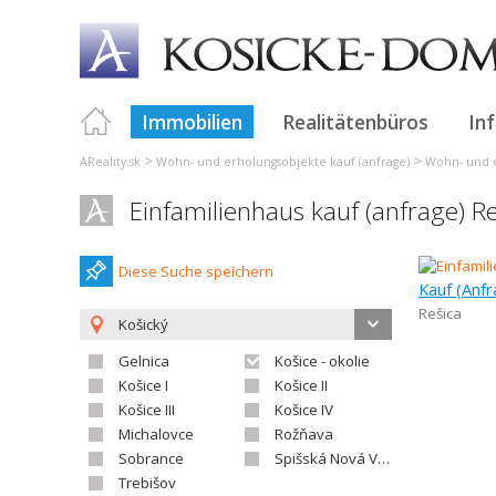
Immobilien
Realitätenbüros
In
>
>
AReality.sk
Wohn- und erholungsobjekte kauf (anfrage)
Wohn- und e
Einfamilienhaus kauf (anfrage) R
Diese Suche speichern
Kauf (Anfr
Rešica
Košický
Gelnica
Košice - okolie
Košice I
Košice II
Košice III
Košice IV
Michalovce
Rožňava
Sobrance
Spišská Nová Ves
Trebišov