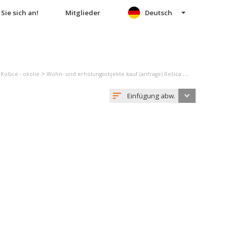
Sie sich an!
Mitglieder
Deutsch
>
>
Košice - okolie
Wohn- und erholungsobjekte kauf (anfrage) Rešica
Einfamilienha
Einfügung abw.