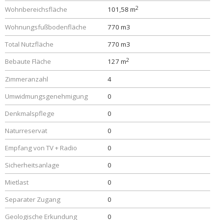
2
Wohnbereichsfläche
101,58 m
Wohnungsfußbodenfläche
770 m3
Total Nutzfläche
770 m3
2
Bebaute Fläche
127 m
Zimmeranzahl
4
Umwidmungsgenehmigung
0
Denkmalspflege
0
Naturreservat
0
Empfang von TV + Radio
0
Sicherheitsanlage
0
Mietlast
0
Separater Zugang
0
Geologische Erkundung
0