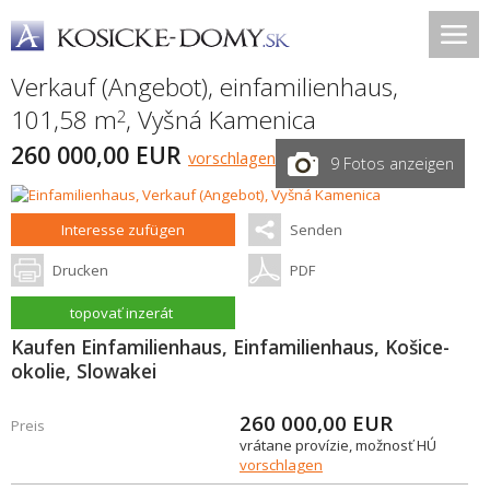
Verkauf (Angebot), einfamilienhaus,
101,58 m
,
Vyšná Kamenica
2
260 000,00 EUR
vorschlagen
9 Fotos anzeigen
Interesse zufügen
Senden
Drucken
PDF
topovať inzerát
Kaufen Einfamilienhaus, Einfamilienhaus, Košice-
okolie, Slowakei
260 000,00
EUR
Preis
vrátane provízie, možnosť HÚ
vorschlagen