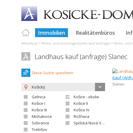
Immobilien
Realitätenbüros
In
>
>
AReality.sk
Wohn- und erholungsobjekte kauf (anfrage)
Wohn- und e
Landhaus kauf (anfrage) Slanec
Diese Suche speichern
Kauf (Anfr
Slanec
Košický
Gelnica
Košice - okolie
Košice I
Košice II
Košice III
Košice IV
Michalovce
Rožňava
Sobrance
Spišská Nová Ves
Trebišov