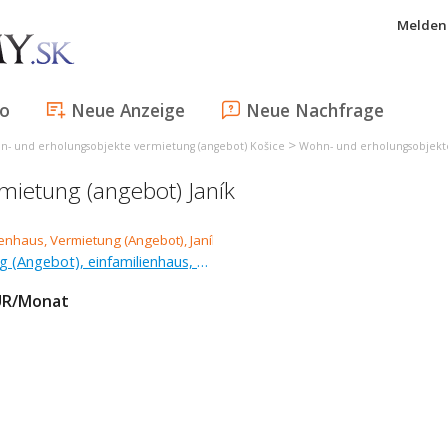
Melden 
fo
Neue Anzeige
Neue Nachfrage
>
- und erholungsobjekte vermietung (angebot) Košice
Wohn- und erholungsobjekte
mietung (angebot) Janík
Vermietung (Angebot), einfamilienhaus, 91 m
UR/Monat