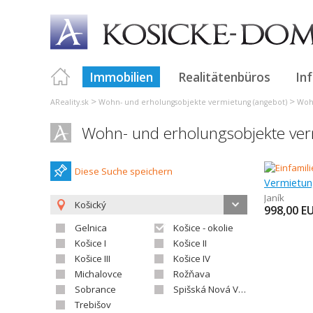
Immobilien
Realitätenbüros
In
>
>
AReality.sk
Wohn- und erholungsobjekte vermietung (angebot)
Wohn
Wohn- und erholungsobjekte ver
Diese Suche speichern
Janík
Košický
998,00
E
Gelnica
Košice - okolie
Košice I
Košice II
Košice III
Košice IV
Michalovce
Rožňava
Sobrance
Spišská Nová Ves
Trebišov