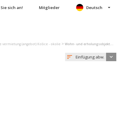
Sie sich an!
Mitglieder
Deutsch
>
 vermietung (angebot) Košice - okolie
Wohn- und erholungsobjekte vermietung (angebot) Janík
Einfügung abw.