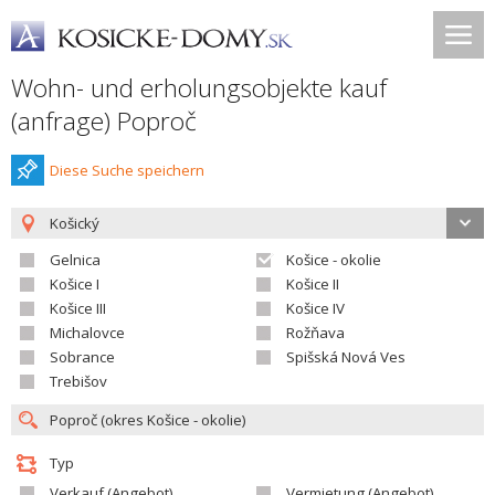
Wohn- und erholungsobjekte kauf
(anfrage) Poproč
Diese Suche speichern
Košický
Gelnica
Košice - okolie
Košice I
Košice II
Košice III
Košice IV
Michalovce
Rožňava
Sobrance
Spišská Nová Ves
Trebišov
Typ
Verkauf (Angebot)
Vermietung (Angebot)