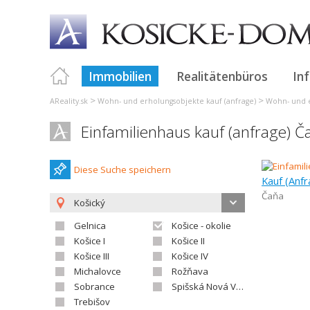
Immobilien
Realitätenbüros
In
>
>
AReality.sk
Wohn- und erholungsobjekte kauf (anfrage)
Wohn- und e
Einfamilienhaus kauf (anfrage) Č
Diese Suche speichern
Kauf (Anfr
Čaňa
Košický
Gelnica
Košice - okolie
Košice I
Košice II
Košice III
Košice IV
Michalovce
Rožňava
Sobrance
Spišská Nová Ves
Trebišov