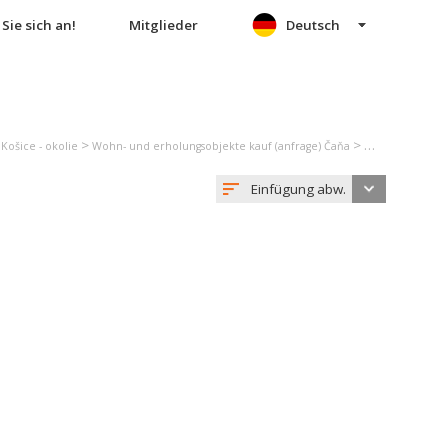
Sie sich an!
Mitglieder
Deutsch
>
>
Košice - okolie
Wohn- und erholungsobjekte kauf (anfrage) Čaňa
Einfamilienhau
Einfügung abw.