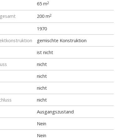
65 m
2
 gesamt
200 m
2
1970
ktkonstruktion
gemischte Konstruktion
ist nicht
luss
nicht
nicht
nicht
chluss
nicht
Ausgangszustand
Nein
Nein