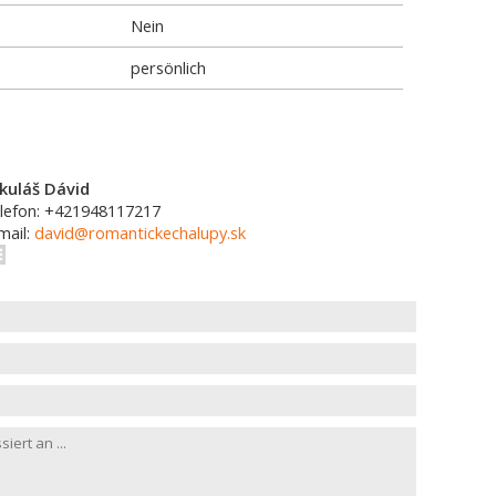
Nein
persönlich
kuláš Dávid
lefon: +421948117217
mail:
david@romantickechalupy.sk