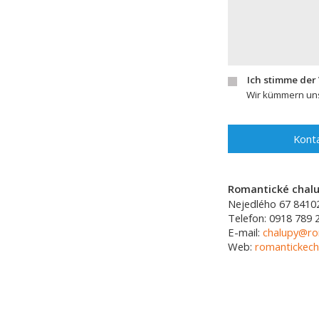
Ich stimme der
Wir kümmern uns
Konta
Romantické chalup
Nejedlého 67
8410
Telefon:
0918 789 
E-mail:
chalupy@ro
Web:
romantickech