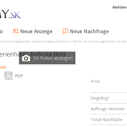
Melden 
fo
Neue Anzeige
Neue Nachfrage
>
nd erholungsobjekte verkauf (angebot) Košice
Wohn- und erholungsobjekte verkauf
ferienhaus,
Košická Belá
30 Fotos anzeigen
PDF
Preis
Eingefügt
Auftrags Nummer
Total Nutzfläche