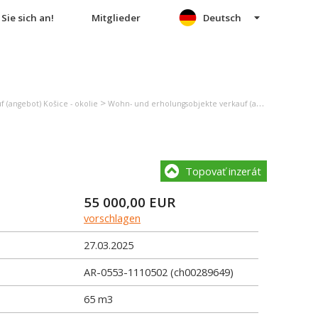
Sie sich an!
Mitglieder
Deutsch
>
 (angebot) Košice - okolie
Wohn- und erholungsobjekte verkauf (angebot) Košická Belá
Topovať inzerát
55 000,00
EUR
vorschlagen
27.03.2025
AR-0553-1110502 (ch00289649)
65 m3