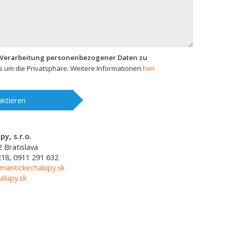
 Verarbeitung personenbezogener Daten zu
 um die Privatsphäre. Weitere Informationen
hier
ktieren
y, s.r.o.
2
Bratislava
218, 0911 291 632
mantickechalupy.sk
alupy.sk