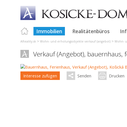
Immobilien
Realitätenbüros
In
>
>
AReality.sk
Wohn- und erholungsobjekte verkauf (angebot)
Wohn- u
Verkauf (Angebot), bauernhaus, 
Interesse zufügen
Senden
Drucken