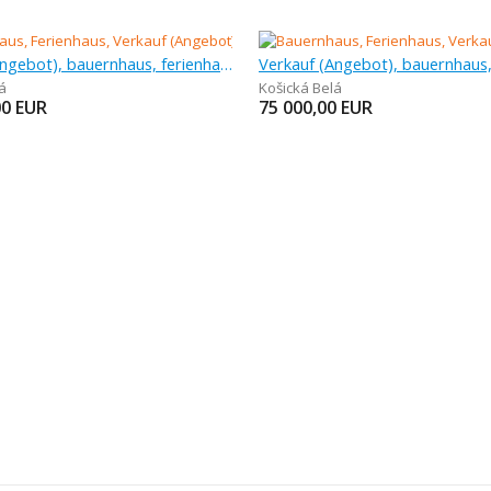
Verkauf (Angebot), bauernhaus, ferienhaus
á
Košická Belá
00
EUR
75 000,00
EUR