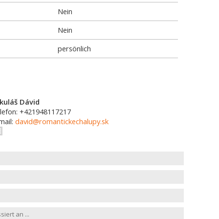
Nein
Nein
persönlich
kuláš Dávid
lefon: +421948117217
mail:
david@romantickechalupy.sk