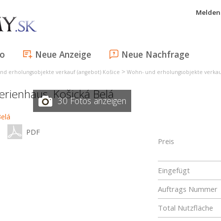
Melden 
fo
Neue Anzeige
Neue Nachfrage
>
nd erholungsobjekte verkauf (angebot) Košice
Wohn- und erholungsobjekte verkauf
ferienhaus,
Košická Belá
30 Fotos anzeigen
PDF
Preis
Eingefügt
Auftrags Nummer
Total Nutzfläche