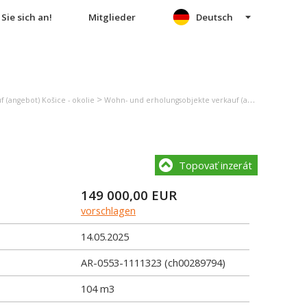
Sie sich an!
Mitglieder
Deutsch
>
 (angebot) Košice - okolie
Wohn- und erholungsobjekte verkauf (angebot) Košická Belá
Topovať inzerát
149 000,00
EUR
vorschlagen
14.05.2025
AR-0553-1111323 (ch00289794)
104 m3