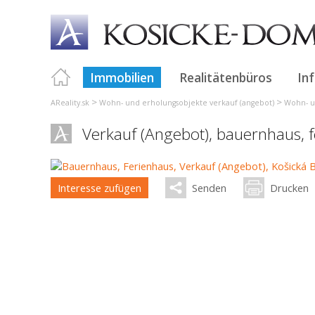
Immobilien
Realitätenbüros
In
>
>
AReality.sk
Wohn- und erholungsobjekte verkauf (angebot)
Wohn- u
Verkauf (Angebot), bauernhaus, 
Interesse zufügen
Senden
Drucken