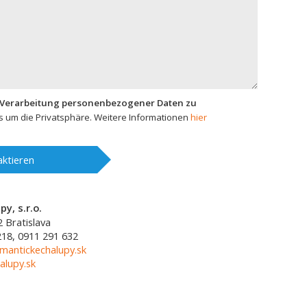
 Verarbeitung personenbezogener Daten zu
 um die Privatsphäre. Weitere Informationen
hier
ktieren
y, s.r.o.
2
Bratislava
218, 0911 291 632
mantickechalupy.sk
alupy.sk