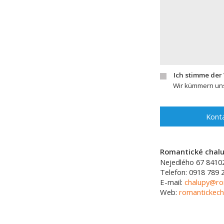
Ich stimme der
Wir kümmern uns
Konta
Romantické chalup
Nejedlého 67
8410
Telefon:
0918 789 
E-mail:
chalupy@ro
Web:
romantickech