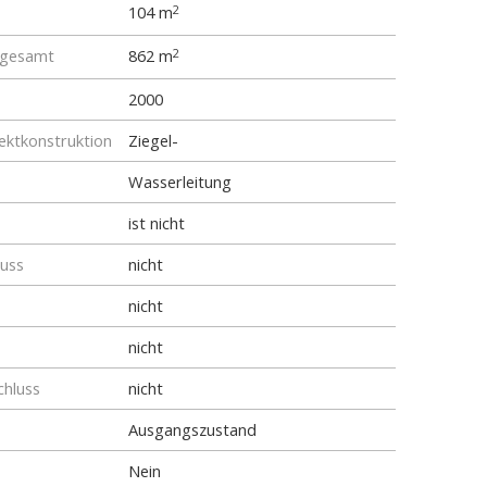
104 m
2
 gesamt
862 m
2
2000
ktkonstruktion
Ziegel-
Wasserleitung
ist nicht
luss
nicht
nicht
nicht
chluss
nicht
Ausgangszustand
Nein