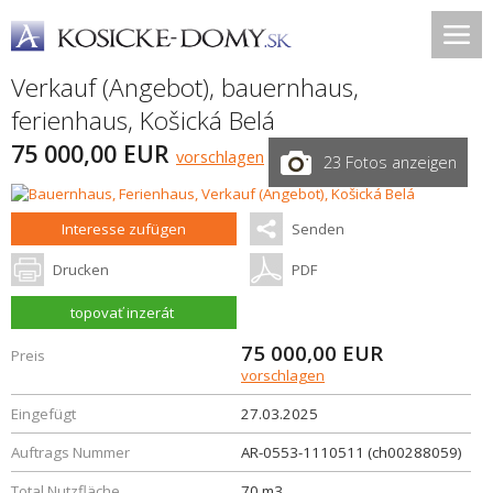
Verkauf (Angebot), bauernhaus,
ferienhaus,
Košická Belá
75 000,00 EUR
vorschlagen
23 Fotos anzeigen
Interesse zufügen
Senden
Drucken
PDF
topovať inzerát
75 000,00
EUR
Preis
vorschlagen
Eingefügt
27.03.2025
Auftrags Nummer
AR-0553-1110511 (ch00288059)
Total Nutzfläche
70 m3