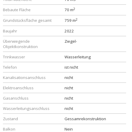
2
Bebaute Fläche
70 m
2
Grundstücksfläche gesamt
759 m
Baujahr
2022
Überwiegende
Ziegel-
Objektkonstruktion
Trinkwasser
Wasserleitung
Telefon
ist nicht
Kanalisationsanschluss
nicht
Elektroanschluss
nicht
Gasanschluss
nicht
Wasserleitungsanschluss
nicht
Zustand
Gessamrekonstruktion
Balkon
Nein